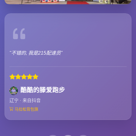
"不错的, 我是215配速员"
酷酷的滕爱跑步
辽宁 · 来自抖音
马拉松背包旗