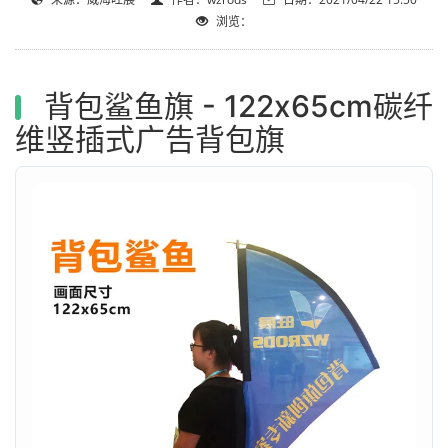
浏览：
背包鲨鱼旗 - 122x65cm碳纤
维竖插式广告背包旗