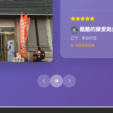
酷酷的滕爱跑
辽宁 · 来自抖音
马拉松背包旗