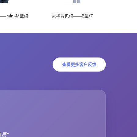
—mini-M型旗
豪华背包旗——B型旗
查看更多客户反馈
速员"