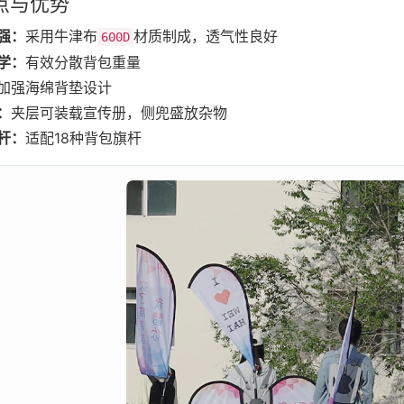
点与优势
强：
采用牛津布
材质制成，透气性良好
600D
学：
有效分散背包重量
加强海绵背垫设计
：
夹层可装载宣传册，侧兜盛放杂物
杆：
适配18种背包旗杆