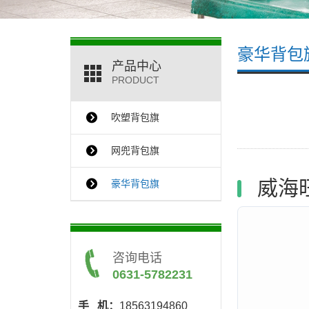
豪华背包
产品中心
PRODUCT
吹塑背包旗
网兜背包旗
威海
豪华背包旗
咨询电话
0631-5782231
手 机：
18563194860