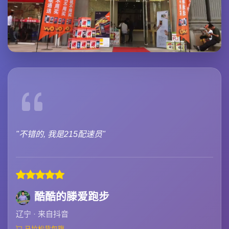
"不错的, 我是215配速员"
酷酷的滕爱跑步
辽宁 · 来自抖音
马拉松背包旗