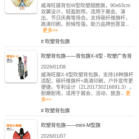
威海旺展背包W型吹塑翅膀旗，90x63cm
双翼设计，轻盈耐用，适用于展会、演
出、节日庆典等场合。支持碳纤维旗杆，
高清印刷，耐候性强，助力品牌创意宣...
更多>>
#
吹塑背包旗
吹塑背包旗——背包旗X-II型 - 吹塑广告背
2026/01/08
包旗
威海旺展X-II型吹塑背包旗，支持18种旗杆
适配，碳纤维旗杆+高清印刷，户外宣传更
便捷。专利设计（ZL201730216691.3），
耐磨耐用，适用于展会、活动、旅游...
更
多>>
#
吹塑背包旗
吹塑背包旗——mini-M型旗
2026/01/07