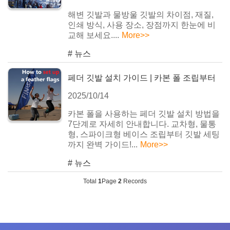
해변 깃발과 물방울 깃발의 차이점, 재질,
인쇄 방식, 사용 장소, 장점까지 한눈에 비
교해 보세요....
More>>
#
뉴스
페더 깃발 설치 가이드 | 카본 폴 조립부터
2025/10/14
완성
카본 폴을 사용하는 페더 깃발 설치 방법을
7단계로 자세히 안내합니다. 교차형, 물통
형, 스파이크형 베이스 조립부터 깃발 세팅
까지 완벽 가이드!...
More>>
#
뉴스
Total
1
Page
2
Records