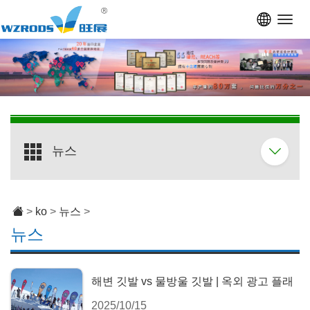
Toggl
navig
뉴스
>
ko
>
뉴스
>
뉴스
해변 깃발 vs 물방울 깃발 | 옥외 광고 플래
2025/10/15
그 비