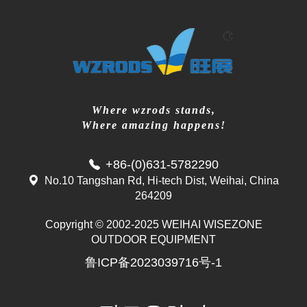
Where wzrods stands,
Where amazing happens!
+86-(0)631-5782290
No.10 Tangshan Rd, Hi-tech Dist, Weihai, China
264209
Copyright © 2002-2025 WEIHAI WISEZONE
Mr. Zhang
OUTDOOR EQUIPMENT
whwzrods
鲁ICP备2023039716号-1
+86-(0)631-5782290
+86-18906317989
info@wzrods.com